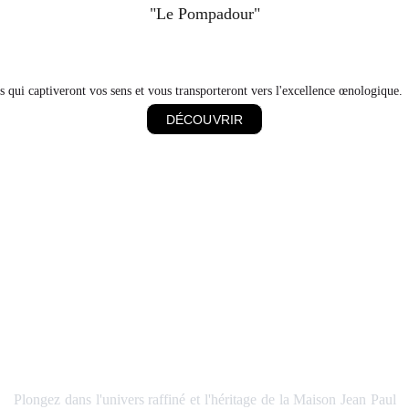
"Le Pompadour"
 qui captiveront vos sens et vous transporteront vers l'excellence œnologique.
DÉCOUVRIR
MAISON
JEAN PAUL DAVID
Plongez dans l'univers raffiné et l'héritage de la Maison Jean Paul